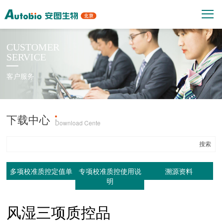
CUSTOMER
SERVICE
客户服务
下载中心
产品上机参数
·
Download Cente
多项校准质控定值单
专项校准质控使用说
溯源资料
明
风湿三项质控品