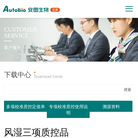
CUSTOMER
SERVICE
客户服务
下载中心
产品上机参数
·
Download Cente
多项校准质控定值单
专项校准质控使用说
溯源资料
明
风湿三项质控品