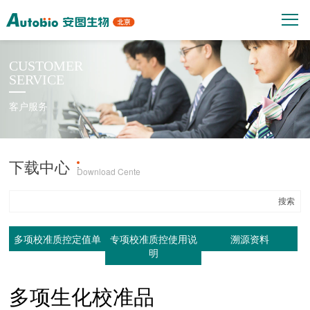
CUSTOMER
SERVICE
客户服务
下载中心
产品上机参数
·
Download Cente
多项校准质控定值单
专项校准质控使用说
溯源资料
明
多项生化校准品