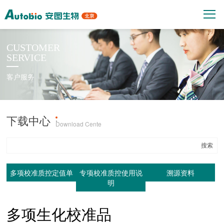
CUSTOMER
SERVICE
客户服务
下载中心
产品上机参数
·
Download Cente
多项校准质控定值单
专项校准质控使用说
溯源资料
明
多项生化校准品