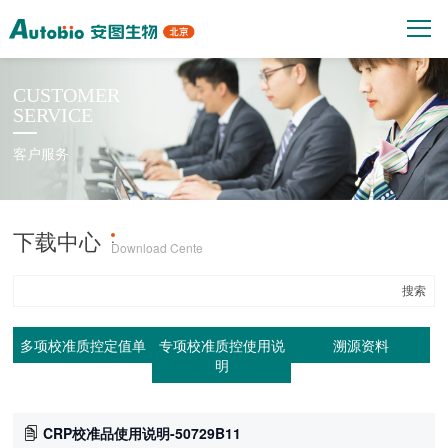
CUSTOMER
SERVICE
客户服务
下载中心
产品上机参数
·
Download Cente
多项校准质控定值单
专项校准质控使用说
溯源资料
明
CRP校准品使用说明-50729B11