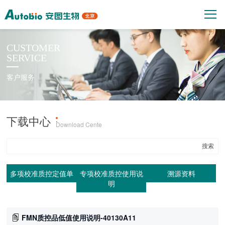
CUSTOMER
SERVICE
客户服务
下载中心
产品上机参数
·
Download Cente
多项校准质控定值单
专项校准质控使用说
溯源资料
明
FMN质控品低值使用说明-40130A11