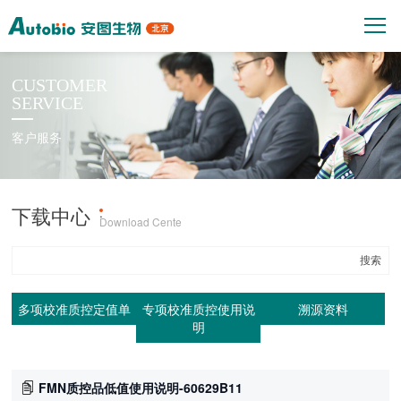
CUSTOMER
SERVICE
客户服务
下载中心
产品上机参数
·
Download Cente
多项校准质控定值单
专项校准质控使用说
溯源资料
明
FMN质控品低值使用说明-60629B11