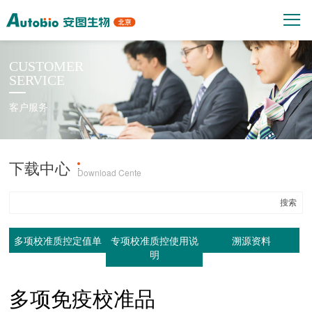
CUSTOMER
SERVICE
客户服务
下载中心
产品上机参数
·
Download Cente
多项校准质控定值单
专项校准质控使用说
溯源资料
明
多项免疫校准品