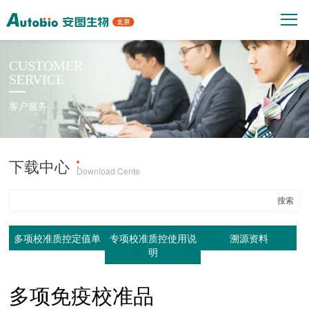
CUSTOMER
SERVICE
客户服务
下载中心
产品上机参数
·
Download Cente
多项校准质控定值单
专项校准质控使用说
溯源资料
明
多项免疫校准品