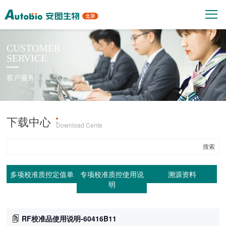
CUSTOMER
SERVICE
客户服务
下载中心
产品上机参数
·
Download Cente
多项校准质控定值单
专项校准质控使用说
溯源资料
明
RF校准品使用说明-60416B11