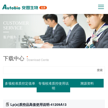
CUSTOMER
SERVICE
客户服务
下载中心
产品上机参数
·
Download Cente
多项校准质控定值单
专项校准质控使用说
溯源资料
明
Lp(a)质控品高值使用说明-41209A13