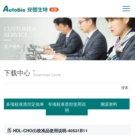
CUSTOMER
SERVICE
客户服务
下载中心
产品上机参数
·
Download Cente
多项校准质控定值单
专项校准质控使用说
溯源资料
明
HDL-CHO(I)校准品使用说明-40531B11