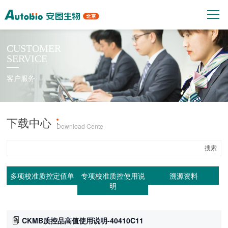
CUSTOMER
SERVICE
客户服务
下载中心
产品上机参数
·
Download Cente
多项校准质控定值单
专项校准质控使用说
溯源资料
明
CKMB质控品高值使用说明-40410C11