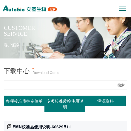
CUSTOMER
SERVICE
客户服务
下载中心
产品上机参数
·
Download Cente
多项校准质控定值单
专项校准质控使用说
溯源资料
明
FMN校准品使用说明-60629B11