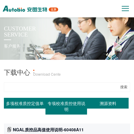
CUSTOMER
SERVICE
客户服务
下载中心
产品上机参数
·
Download Cente
多项校准质控定值单
专项校准质控使用说
溯源资料
明
NGAL质控品高值使用说明-60408A11