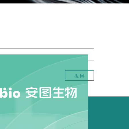
上一篇： 【AutoCh
返 回
下一篇： 从生理到病